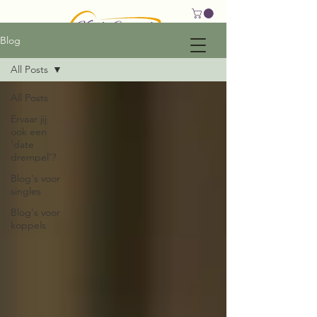
Blog
All Posts
All Posts
Ervaar jij
ook een
'date
drempel'?
Blog's voor
singles
Blog's voor
koppels