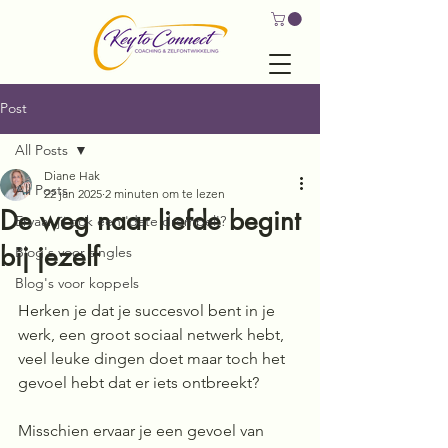
Post
All Posts
Diane Hak
All Posts
22 jan 2025
2 minuten om te lezen
De weg naar liefde begint
Ervaar jij ook een 'date drempel'?
bij jezelf
Blog's voor singles
Blog's voor koppels
Herken je dat je succesvol bent in je 
werk, een groot sociaal netwerk hebt, 
veel leuke dingen doet maar toch het 
gevoel hebt dat er iets ontbreekt?
Misschien ervaar je een gevoel van 