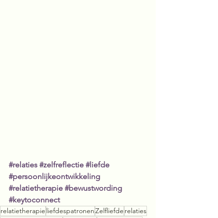
#relaties
#zelfreflectie
#liefde
#persoonlijkeontwikkeling
#relatietherapie
#bewustwording
#keytoconnect
relatietherapie
liefdespatronen
Zelfliefde
relaties