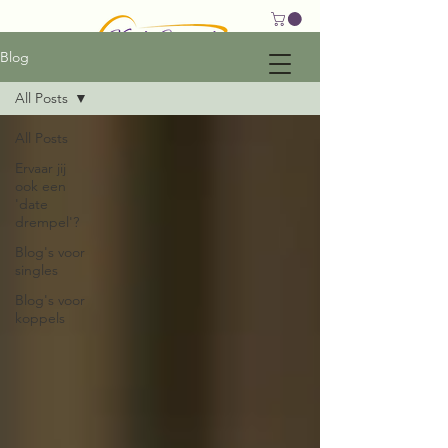
Blog
All Posts
All Posts
Ervaar jij
ook een
'date
drempel'?
Blog's voor
singles
Blog's voor
koppels