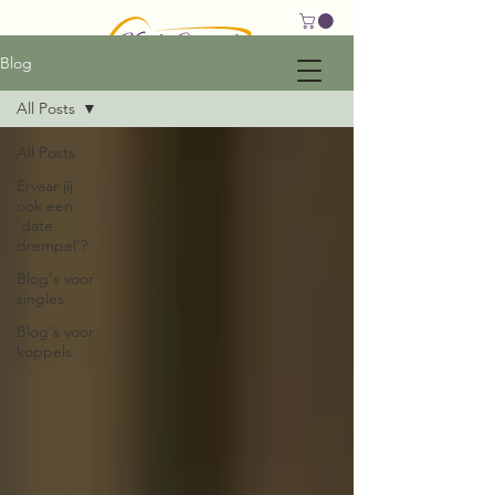
Blog
All Posts
All Posts
Ervaar jij
ook een
'date
drempel'?
Blog's voor
singles
Blog's voor
koppels