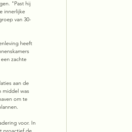
gen. "Past hij 
 innerlijke 
sgroep van 30-
enleving heeft 
innenskamers 
 een zachte 
aties aan de 
n middel was 
haven om te 
plannen.
dering voor. In 
 proactief de 