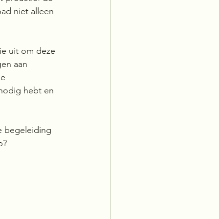
pad niet alleen 
ie uit om deze 
gen aan 
ne 
nodig hebt en 
e begeleiding 
p? 