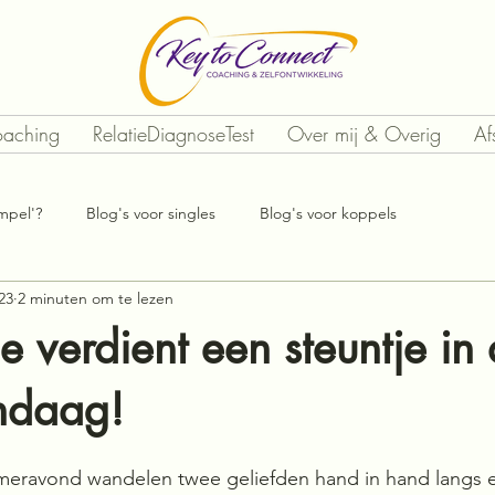
oaching
RelatieDiagnoseTest
Over mij & Overig
Af
empel'?
Blog's voor singles
Blog's voor koppels
23
2 minuten om te lezen
ie verdient een steuntje in
ndaag!
ravond wandelen twee geliefden hand in hand langs ee