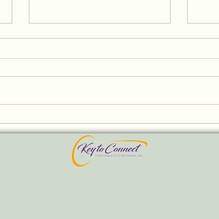
"Ze gaf al signalen... maar ik
Twijf
zag het niet"
niet 