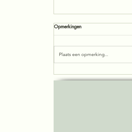
Opmerkingen
Plaats een opmerking...
Waarom
communicatieproblemen in je
relatie vaak dieper zitten dan
je denkt