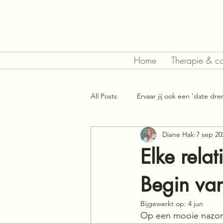
Home
Therapie & c
All Posts
Ervaar jij ook een 'date dr
Diane Hak
7 sep 20
Elke relat
Begin va
Bijgewerkt op:
4 jun
Op een mooie nazome