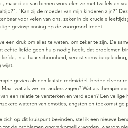
ct, maar diep van binnen worstelen ze met twijfels en vra
 altijd?", "Kan zij de moeder van mijn kinderen zijn?" Deze
enbaar voor velen van ons, zeker in de cruciale leeftijd
stige gezinsplanning op de voorgrond treedt. 
we een druk om alles te weten, om zeker te zijn. De sam
t echte liefde geen hulp nodig heeft, dat problemen b
 liefde, in al haar schoonheid, vereist soms begeleiding,
wijst.
erapie gezien als een laatste redmiddel, bedoeld voor rel
 Maar wat als we het anders zagen? Wat als therapie ee
n een relatie te versterken en verdiepen? Een veilige 
nzekere wateren van emoties, angsten en toekomstige 
e zich op dit kruispunt bevinden, stel ik een nieuwe bena
en tot de problemen onoverkomelijk worden, waarom niet