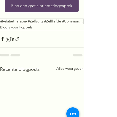
Plan een gratis orientatiegesprek
#Relatietherapie #Zelfzorg #Zelfliefde #Communicatie #Relatieadvies #Zelfopoffering #GezondeRelaties
Blog's voor koppels
Alles weergeven
Recente blogposts